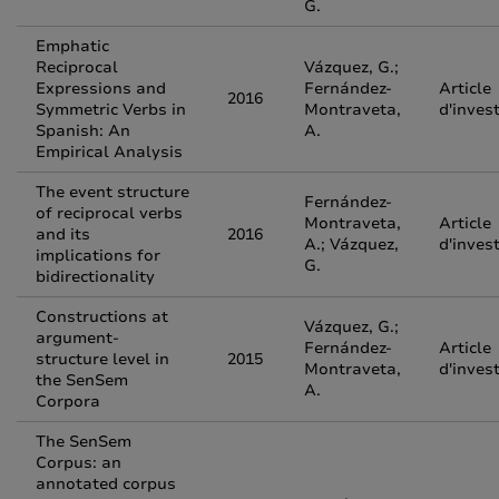
G.
Emphatic
Reciprocal
Vázquez, G.;
Expressions and
Fernández-
Article
2016
Symmetric Verbs in
Montraveta,
d'inves
Spanish: An
A.
Empirical Analysis
The event structure
Fernández-
of reciprocal verbs
Montraveta,
Article
and its
2016
A.; Vázquez,
d'inves
implications for
G.
bidirectionality
Constructions at
Vázquez, G.;
argument-
Fernández-
Article
structure level in
2015
Montraveta,
d'inves
the SenSem
A.
Corpora
The SenSem
Corpus: an
annotated corpus