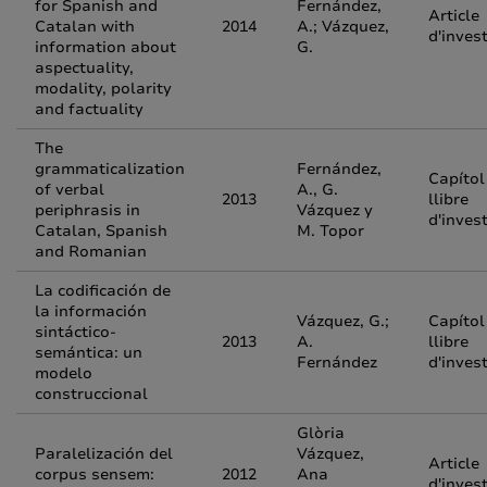
for Spanish and
Fernández,
Article
Catalan with
2014
A.; Vázquez,
d'inves
information about
G.
aspectuality,
modality, polarity
and factuality
The
grammaticalization
Fernández,
Capítol
of verbal
A., G.
2013
llibre
periphrasis in
Vázquez y
d'inves
Catalan, Spanish
M. Topor
and Romanian
La codificación de
la información
Vázquez, G.;
Capítol
sintáctico-
2013
A.
llibre
semántica: un
Fernández
d'inves
modelo
construccional
Glòria
Paralelización del
Vázquez,
Article
corpus sensem:
2012
Ana
d'inves