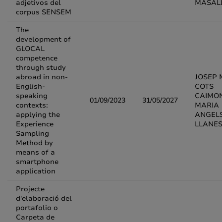
adjetivos del
MASAL
corpus SENSEM
The
development of
GLOCAL
competence
through study
abroad in non-
JOSEP 
English-
COTS
speaking
CAIMON
01/09/2023
31/05/2027
contexts:
MARIA
applying the
ANGEL
Experience
LLANE
Sampling
Method by
means of a
smartphone
application
Projecte
d'elaboració del
portafolio o
Carpeta de