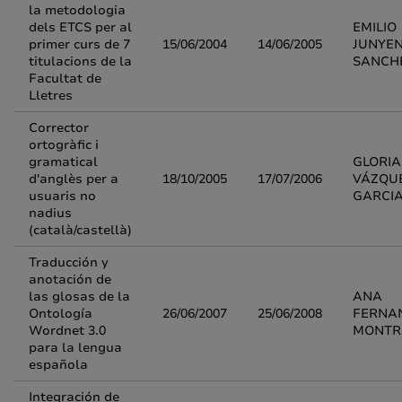
la metodologia
dels ETCS per al
EMILIO
primer curs de 7
15/06/2004
14/06/2005
JUNYE
titulacions de la
SANCH
Facultat de
Lletres
Corrector
ortogràfic i
gramatical
GLORIA
d'anglès per a
18/10/2005
17/07/2006
VÁZQU
usuaris no
GARCI
nadius
(català/castellà)
Traducción y
anotación de
las glosas de la
ANA
Ontología
26/06/2007
25/06/2008
FERNA
Wordnet 3.0
MONTR
para la lengua
española
Integración de