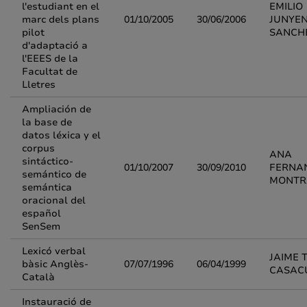
l'estudiant en el
EMILIO
marc dels plans
01/10/2005
30/06/2006
JUNYE
pilot
SANCH
d'adaptació a
l'EEES de la
Facultat de
Lletres
Ampliación de
la base de
datos léxica y el
corpus
ANA
sintáctico-
01/10/2007
30/09/2010
FERNA
semántico de
MONTR
semántica
oracional del
español
SenSem
Lexicó verbal
JAIME 
bàsic Anglès-
07/07/1996
06/04/1999
CASAC
Català
Instauració de