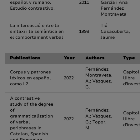
español y rumano.
2011
García i Ana
Estudio contrastivo.
Fernández
Montraveta
La intereacció entre la
Tió
sintaxi i la semàntica en
1998
Casacuberta,
el comportament verbal
Jaume
Publications
Year
Authors
Type
Fernández
Corpus y patrones
Capítol
Montraveta,
léxicos en español
2022
llibre
A.; Vázquez,
como L2
d'inves
G.
A contrastive
study of the degree
of
Fernández,
Capítol
grammaticalization
A.; Vázquez,
2022
llibre
of verbal
G.; Topor,
d'inves
periphrases in
M.
Catalan, Spanish
and Romanian