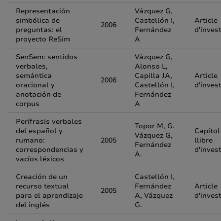
Representación
Vázquez G,
simbólica de
Castellón I,
Article
2006
preguntas: el
Fernández
d'inves
proyecto ReSim
A
SenSem: sentidos
Vázquez G,
verbales,
Alonso L,
semántica
Capilla JA,
Article
2006
oracional y
Castellón I,
d'inves
anotación de
Fernández
corpus
A
Perífrasis verbales
Topor M, G.
del español y
Capítol
Vázquez G,
rumano:
2005
llibre
Fernández
correspondencias y
d'inves
A.
vacíos léxicos
Creación de un
Castellón I,
recurso textual
Fernández
Article
2005
para el aprendizaje
A, Vázquez
d'inves
del inglés
G.