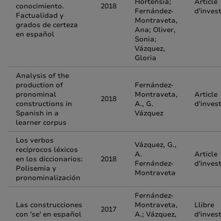
Hortensia;
Article
conocimiento.
2018
Fernández-
d'inves
Factualidad y
Montraveta,
grados de certeza
Ana; Oliver,
en español
Sonia;
Vázquez,
Gloria
Analysis of the
production of
Fernández-
pronominal
Montraveta,
Article
2018
constructions in
A., G.
d'inves
Spanish in a
Vázquez
learner corpus
Los verbos
Vázquez, G.,
recíprocos léxicos
A.
Article
en los diccionarios:
2018
Fernández-
d'inves
Polisemia y
Montraveta
pronominalización
Fernández-
Las construcciones
Montraveta,
Llibre
2017
con 'se' en español
A.; Vázquez,
d'inves