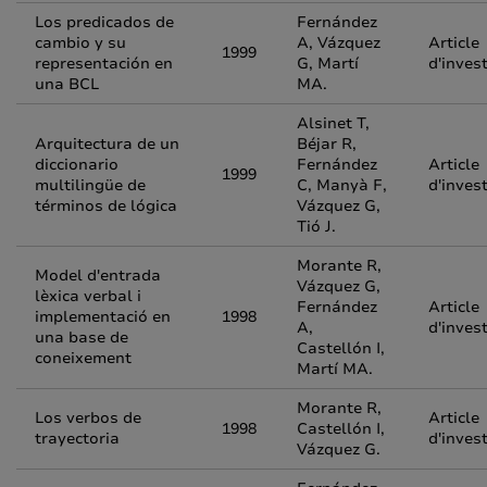
Los predicados de
Fernández
cambio y su
A, Vázquez
Article
1999
representación en
G, Martí
d'inves
una BCL
MA.
Alsinet T,
Arquitectura de un
Béjar R,
diccionario
Fernández
Article
1999
multilingüe de
C, Manyà F,
d'inves
términos de lógica
Vázquez G,
Tió J.
Morante R,
Model d'entrada
Vázquez G,
lèxica verbal i
Fernández
Article
implementació en
1998
A,
d'inves
una base de
Castellón I,
coneixement
Martí MA.
Morante R,
Los verbos de
Article
1998
Castellón I,
trayectoria
d'inves
Vázquez G.