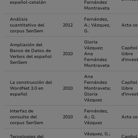
español-catalán
Fernández
Montraveta
Análisis
Fernández,
cuantitativo del
2012
A.; Vázquez,
Acta c
corpus SenSem
G.
Gloria
Ampliación del
Vázquez;
Capítol
Banco de Datos de
2010
Ana
llibre
Verbos del español
Fernández
d'inves
SenSem
Montraveta
Ana
La construcción del
Fernández
Capítol
WordNet 3.0 en
2010
Montraveta;
llibre
español
Gloria
d'inves
Vázquez
Interfaz de
Fernández,
consulta del
2010
A.; G.
Acta c
corpus SenSem
Vázquez
Vázquez, G.;
Tecnologies del
Capítol