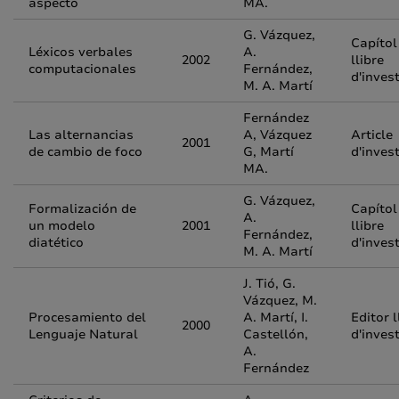
aspecto
MA.
G. Vázquez,
Capítol
Léxicos verbales
A.
2002
llibre
computacionales
Fernández,
d'inves
M. A. Martí
Fernández
Las alternancias
A, Vázquez
Article
2001
de cambio de foco
G, Martí
d'inves
MA.
G. Vázquez,
Formalización de
Capítol
A.
un modelo
2001
llibre
Fernández,
diatético
d'inves
M. A. Martí
J. Tió, G.
Vázquez, M.
Procesamiento del
A. Martí, I.
Editor l
2000
Lenguaje Natural
Castellón,
d'inves
A.
Fernández