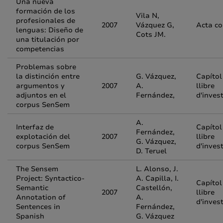
Una nueva
formación de los
Vila N,
profesionales de
2007
Vázquez G,
Acta c
lenguas: Diseño de
Cots JM.
una titulación por
competencias
Problemas sobre
la distinción entre
G. Vázquez,
Capítol
argumentos y
2007
A.
llibre
adjuntos en el
Fernández,
d'inves
corpus SenSem
A.
Interfaz de
Capítol
Fernández,
explotación del
2007
llibre
G. Vázquez,
corpus SenSem
d'inves
D. Teruel
The Sensem
L. Alonso, J.
Project: Syntactico-
A. Capilla, I.
Capítol
Semantic
Castellón,
2007
llibre
Annotation of
A.
d'inves
Sentences in
Fernández,
Spanish
G. Vázquez