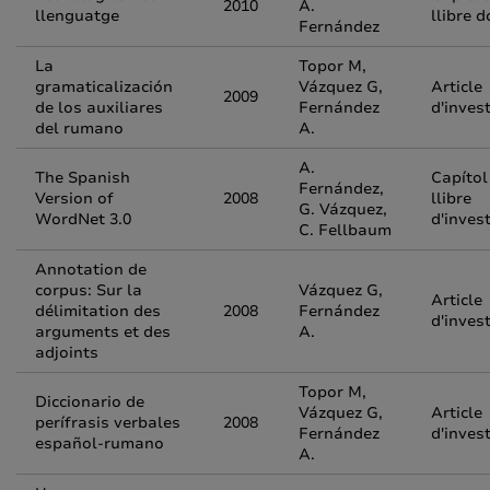
2010
A.
llenguatge
llibre 
Fernández
La
Topor M,
gramaticalización
Vázquez G,
Article
2009
de los auxiliares
Fernández
d'inves
del rumano
A.
A.
The Spanish
Capítol
Fernández,
Version of
2008
llibre
G. Vázquez,
WordNet 3.0
d'inves
C. Fellbaum
Annotation de
corpus: Sur la
Vázquez G,
Article
délimitation des
2008
Fernández
d'inves
arguments et des
A.
adjoints
Topor M,
Diccionario de
Vázquez G,
Article
perífrasis verbales
2008
Fernández
d'inves
español-rumano
A.