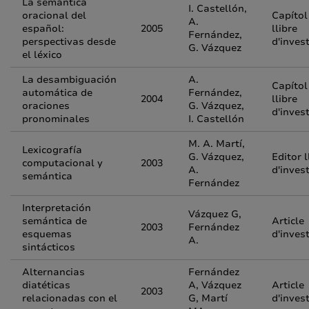
La semántica
I. Castellón,
oracional del
Capítol
A.
español:
2005
llibre
Fernández,
perspectivas desde
d'inves
G. Vázquez
el léxico
La desambiguación
A.
Capítol
automática de
Fernández,
2004
llibre
oraciones
G. Vázquez,
d'inves
pronominales
I. Castellón
M. A. Martí,
Lexicografía
G. Vázquez,
Editor l
computacional y
2003
A.
d'inves
semántica
Fernández
Interpretación
Vázquez G,
semántica de
Article
2003
Fernández
esquemas
d'inves
A.
sintácticos
Alternancias
Fernández
diatéticas
A, Vázquez
Article
2003
relacionadas con el
G, Martí
d'inves