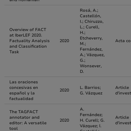
Rosá, A.;
Castellón,
I.; Chiruzzo,
L.; Curell,
Overview of FACT
H.;
at IberLEF 2020.
Etcheverry,
Factuality Analysis
2020
Acta c
M.;
and Classification
Fernández,
Task
A.; Vázquez,
G.;
Wonsever,
D.
Las oraciones
concesivas en
L. Barrios;
Article
2020
español y la
G. Vázquez
d'inves
factualidad
A.
The TAGFACT
Fernández;
annotator and
Article
2020
H. Curell; G.
editor: A versatile
d'inves
Vázquez; I.
tool