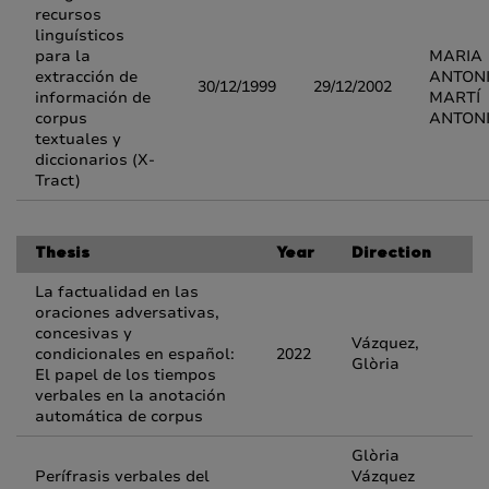
recursos
linguísticos
para la
MARIA
extracción de
ANTON
30/12/1999
29/12/2002
información de
MARTÍ
corpus
ANTON
textuales y
diccionarios (X-
Tract)
Thesis
Year
Direction
La factualidad en las
oraciones adversativas,
concesivas y
Vázquez,
condicionales en español:
2022
Glòria
El papel de los tiempos
verbales en la anotación
automática de corpus
Glòria
Perífrasis verbales del
Vázquez