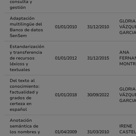
consulta y
gestión
Adaptación
GLORIA
multilingüe del
01/01/2010
31/12/2010
VÁZQU
Banco de datos
GARCI
SenSem
Estandarización
y transferencia
ANA
de recursos
01/01/2012
31/12/2015
FERNA
léxicos y
MONTR
textuales
Del texto al
conocimiento:
GLORIA
factualidad y
01/01/2018
30/09/2022
VÁZQU
grados de
GARCI
certeza en
español
Anotación
semántica de
IRENE
los nombres y
01/04/2009
31/03/2010
CASTE