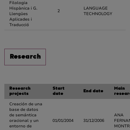
Filologia
Hispànica i G.
LANGUAGE
2
Llengües
TECHNOLOGY
Aplicades i
Traducció
Research
Research
Start
Main
End date
projects
date
resear
Creación de una
base de datos
de semántica
ANA
oracional y un
01/01/2004
31/12/2006
FERNA
entorno de
MONTR