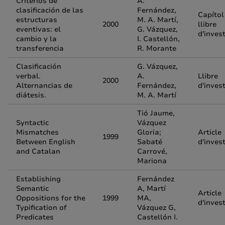
Criterios de
A.
clasificación de las
Fernández,
Capítol
estructuras
M. A. Martí,
2000
llibre
eventivas: el
G. Vázquez,
d'inves
cambio y la
I. Castellón,
transferencia
R. Morante
Clasificación
G. Vázquez,
verbal.
A.
Llibre
2000
Alternancias de
Fernández,
d'inves
diátesis.
M. A. Martí
Tió Jaume,
Syntactic
Vázquez
Mismatches
Gloria;
Article
1999
Between English
Sabaté
d'inves
and Catalan
Carrové,
Mariona
Establishing
Fernández
Semantic
A, Martí
Article
Oppositions for the
1999
MA,
d'inves
Typification of
Vázquez G,
Predicates
Castellón I.