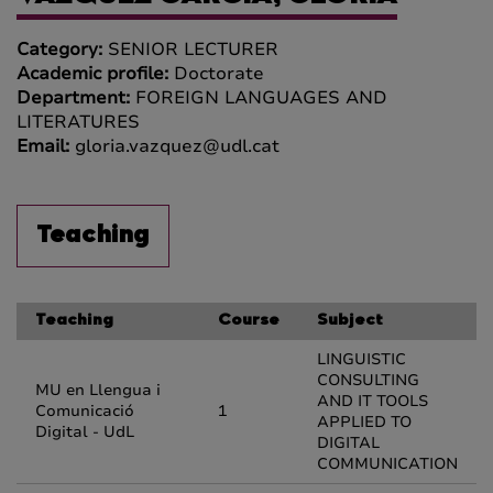
Category:
SENIOR LECTURER
Academic profile:
Doctorate
Department:
FOREIGN LANGUAGES AND
LITERATURES
Email:
gloria.vazquez@udl.cat
Teaching
Teaching
Course
Subject
LINGUISTIC
CONSULTING
MU en Llengua i
AND IT TOOLS
Comunicació
1
APPLIED TO
Digital - UdL
DIGITAL
COMMUNICATION