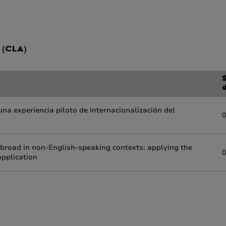
a (CLA)
una experiencia piloto de internacionalización del
0
road in non-English-speaking contexts: applying the
0
pplication