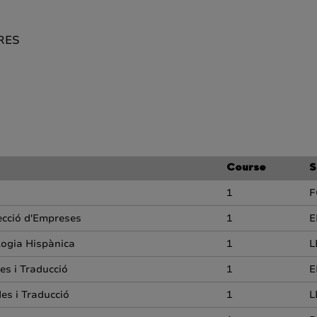
RES
Course
S
1
F
recció d'Empreses
1
E
ologia Hispànica
1
L
es i Traducció
1
E
des i Traducció
1
L