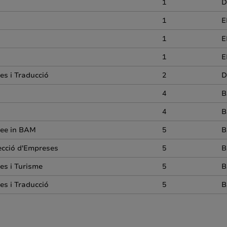
1
D
1
E
1
E
1
E
es i Traducció
2
D
4
B
4
B
ree in BAM
5
B
recció d'Empreses
5
B
es i Turisme
5
B
es i Traducció
5
B